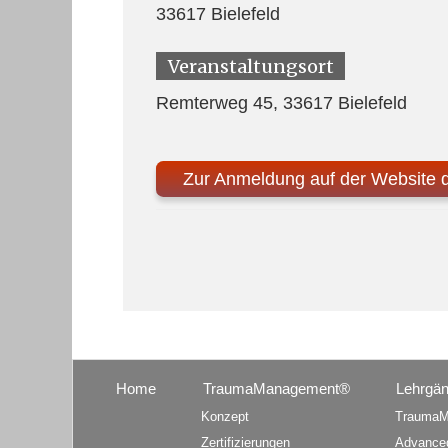
33617 Bielefeld
Veranstaltungsort
Remterweg 45, 33617 Bielefeld
Zur Anmeldung auf der Website 
Home
TraumaManagement®
Lehrgä
Konzept
TraumaM
Zertifizierungen
Advance