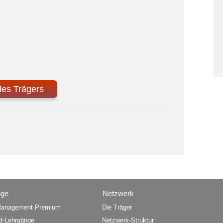
des Trägers
nge
Netzwerk
anagement Premium
Die Träger
d-Lehrgänge
Netzwerk-Struktur