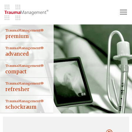
To
TraumaManagement®
premium
TraumaManagement®
advanced
TraumaManagement®
compact
TraumaManagement®
refresher
TraumaManagement®
schockraum