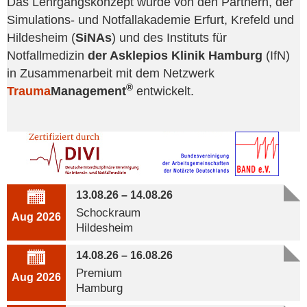
Das Lehrgangskonzept wurde von den Partnern, der
Simulations- und Notfallakademie Erfurt, Krefeld und
Hildesheim (
SiNAs
) und des Instituts für
Notfallmedizin
der Asklepios Klinik Hamburg
(IfN)
in Zusammenarbeit mit dem Netzwerk
®
Trauma
Management
entwickelt.
Aktuelle Lehrgänge
13.08.26 – 14.08.26
Schockraum
Aug 2026
Hildesheim
14.08.26 – 16.08.26
Premium
Aug 2026
Hamburg