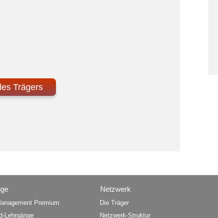
des Trägers
nge
Netzwerk
anagement Premium
Die Träger
d-Lehrgänge
Netzwerk-Struktur