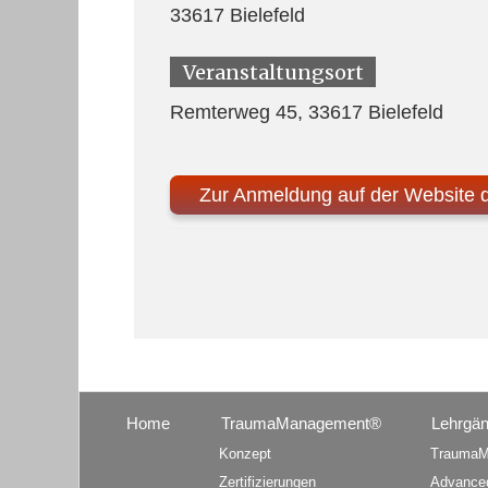
33617 Bielefeld
Veranstaltungsort
Remterweg 45, 33617 Bielefeld
Zur Anmeldung auf der Website 
Home
TraumaManagement®
Lehrgä
Konzept
TraumaM
Zertifizierungen
Advance