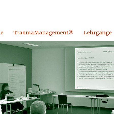
e
TraumaManagement®
Lehrgänge