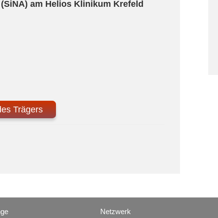
 (SiNA) am Helios Klinikum Krefeld
des Trägers
nge
Netzwerk