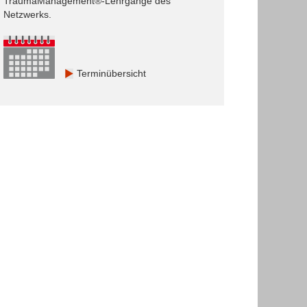
TraumaManagement®-Lehrgänge des
Netzwerks.
Terminübersicht