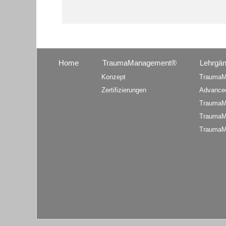
Home
TraumaManagement®
Lehrgä
Konzept
TraumaM
Zertifizierungen
Advance
TraumaM
TraumaM
TraumaM